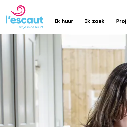
Naar de homepage
Ik huur
Ik zoek
Pro
Naar hoofdinhoud
Naar hoofdnavigatiemenu
Naar zoeken