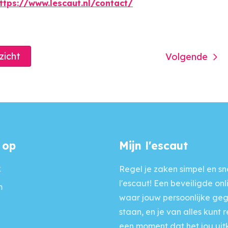
ttps://www.lescaut.nl/contact/
rzicht
Volgende
 op
Mijn l'escaut
k
Regel je zaken simpel en sne
l'escaut! Een beveiligde onl
m
waar jouw persoonlijke ge
staan, en je van alles kunt 
een moment dat het jou uit