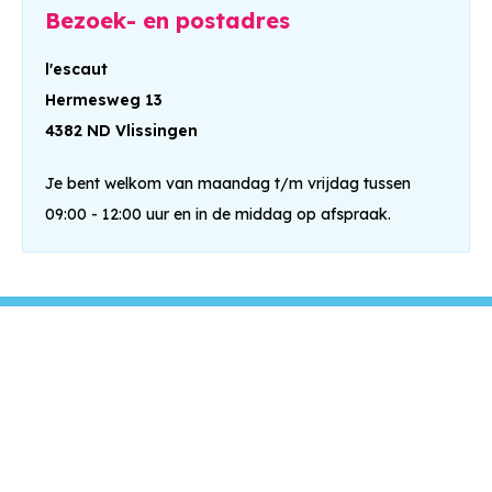
Bezoek- en postadres
l'escaut
Hermesweg 13
4382 ND Vlissingen
Je bent welkom van maandag t/m vrijdag tussen
09:00 - 12:00 uur en in de middag op afspraak.
Snel naar
Contactinformatie
Reparatieverzoek indienen
Huur opzeggen