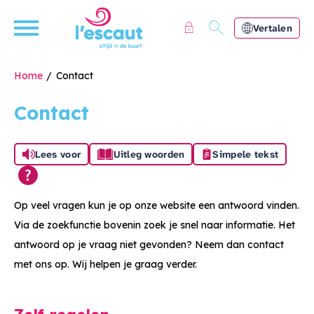
Naar de homepage
Ga naar Hoofd
Vertalen
Home
Contact
Contact
Naar hoofdinhoud
Naar hoofdnavigatiemenu
Naar zoeken
Lees voor
Uitleg woorden
Simpele tekst
Op veel vragen kun je op onze website een antwoord vinden.
Via de zoekfunctie bovenin zoek je snel naar informatie. Het
antwoord op je vraag niet gevonden? Neem dan contact
met ons op. Wij helpen je graag verder.