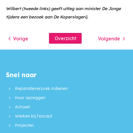
Wilbert (tweede links) geeft uitleg aan minister De Jonge
tijdens een bezoek aan De Koperslagerij.
Overzicht
Vorige
Volgende
Snel naar
Contactinformatie
Reparatieverzoek indienen
Huur opzeggen
Actueel
Werken bij l'escaut
Projecten