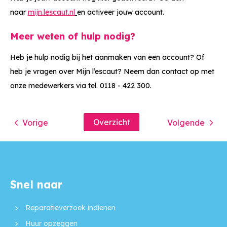
naar
mijn.lescaut.nl
en activeer jouw account.
Meer weten of hulp nodig?
Heb je hulp nodig bij het aanmaken van een account? Of
heb je vragen over Mijn l’escaut? Neem dan contact op met
onze medewerkers via tel. 0118 - 422 300.
Overzicht
Vorige
Volgende
Snel naar
Contactinformatie
Reparatieverzoek indienen
Huur opzeggen