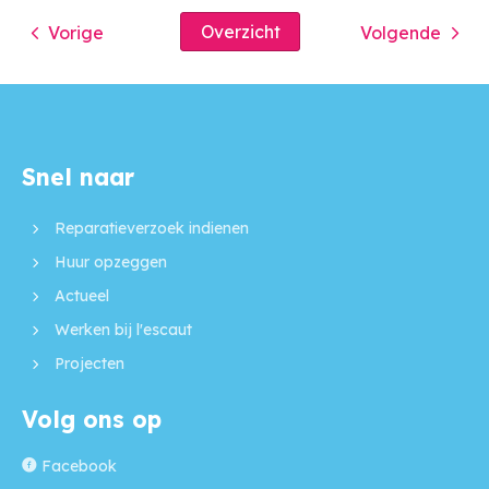
Overzicht
Vorige
Volgende
Snel naar
Contactinformatie
Reparatieverzoek indienen
Huur opzeggen
Actueel
Werken bij l'escaut
Projecten
Volg ons op
Facebook