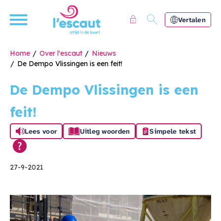
Naar de homepage
Ga naar Hoofd
Vertalen
Home
Over l'escaut
Nieuws
De Dempo Vlissingen is een feit!
Naar hoofdinhoud
Naar hoofdnavigatiemenu
Naar zoeken
De Dempo Vlissingen is een
feit!
Lees voor
Uitleg woorden
Simpele tekst
27-9-2021