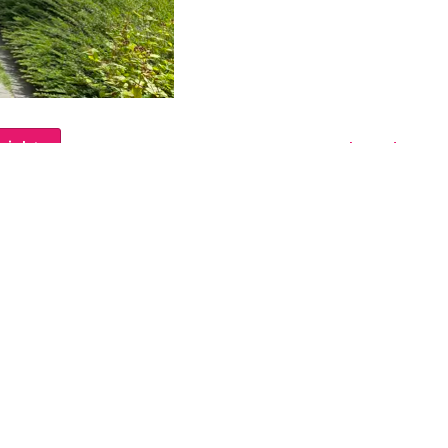
rzicht
Volgende
 op
Mijn l'escaut
k
Regel je zaken simpel en sne
l'escaut! Een beveiligde onl
m
waar jouw persoonlijke ge