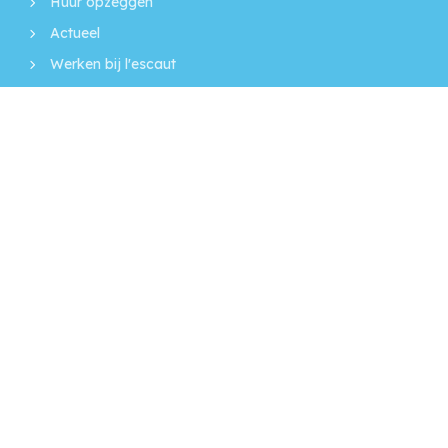
Huur opzeggen
Actueel
Werken bij l'escaut
Projecten
Volg ons op
Facebook
Instagram
LinkedIn
Mijn l'escaut
Regel je zaken simpel en snel via Mijn l'escaut! Een
beveiligde online plek waar jouw persoonlijke gegevens
staan, en je van alles kunt regelen op een moment dat het
jou uitkomt.