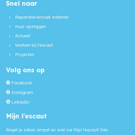
Snel naar
Contactinformatie
Reparatieverzoek indienen
Huur opzeggen
Actueel
Werken bij l'escaut
Projecten
Volg ons op
Facebook
Instagram
LinkedIn
Mijn l'escaut
Regel je zaken simpel en snel via Mijn l'escaut! Een