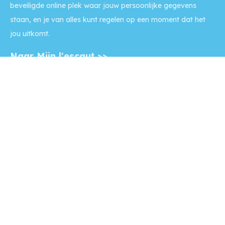
beveiligde online plek waar jouw persoonlijke gegevens
staan, en je van alles kunt regelen op een moment dat het
jou uitkomt.
Naar Mijn l'escaut >>
Contact
Op werkdagen is onze balie
tussen 9:00 - 12:00 uur geopend
en we zijn telefonisch bereikbaar tussen 9:00 - 16:00 uur.
Voor
spoedeisende reparatieverzoeken
ook per telefoon 's
avonds en in het weekend.
Bel: (0118) 42 23 00
Naar contactpagina >>
Disclaimer
Copyright l'escaut 2024