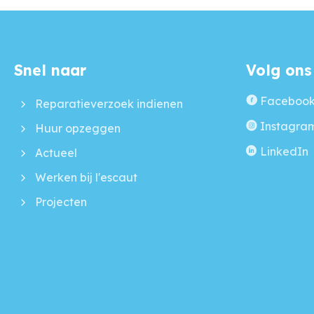
Snel naar
Volg ons
Contactinformatie
Faceboo
Reparatieverzoek indienen
Instagra
Huur opzeggen
LinkedIn
Actueel
Werken bij l'escaut
Projecten