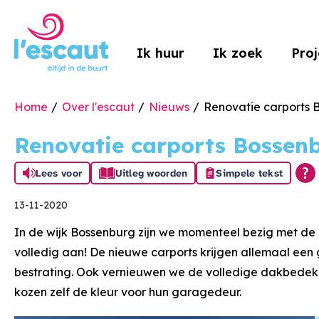
Naar de homepage
Ik huur
Ik zoek
Pro
Home
Over l'escaut
Nieuws
Renovatie carports 
Naar hoofdinhoud
Naar hoofdnavigatiemenu
Naar zoeken
Renovatie carports Bossen
Lees voor
Uitleg woorden
Simpele tekst
13-11-2020
In de wijk Bossenburg zijn we momenteel bezig met de
volledig aan! De nieuwe carports krijgen allemaal ee
bestrating. Ook vernieuwen we de volledige dakbedek
kozen zelf de kleur voor hun garagedeur.