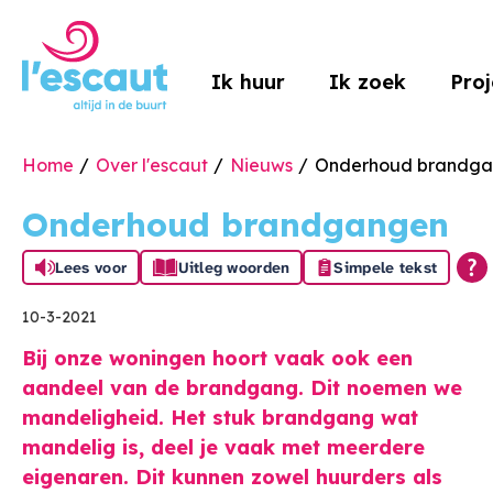
Naar de homepage
Ik huur
Ik zoek
Pro
Home
Over l'escaut
Nieuws
Onderhoud brandg
Naar hoofdinhoud
Naar hoofdnavigatiemenu
Naar zoeken
Onderhoud brandgangen
Lees voor
Uitleg woorden
Simpele tekst
10-3-2021
Bij onze woningen hoort vaak ook een
aandeel van de brandgang. Dit noemen we
mandeligheid. Het stuk brandgang wat
mandelig is, deel je vaak met meerdere
eigenaren. Dit kunnen zowel huurders als