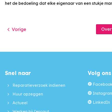
het de bedoeling dat elke eigenaar van een stukje m
Ove
Vorige
Snel naar
Volg ons
Contactinformatie
Faceboo
Reparatieverzoek indienen
Instagra
Huur opzeggen
LinkedIn
Actueel
Werken bij l'escaut