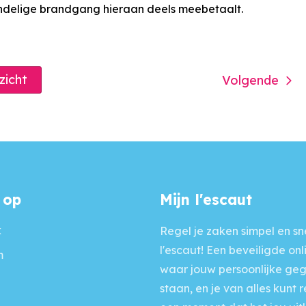
andelige brandgang hieraan deels meebetaalt.
rzicht
Volgende
 op
Mijn l'escaut
k
Regel je zaken simpel en sne
l'escaut! Een beveiligde onl
m
waar jouw persoonlijke ge
staan, en je van alles kunt 