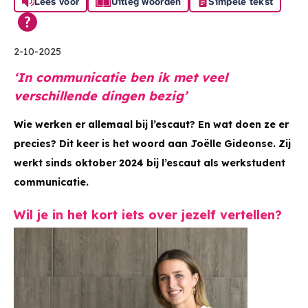
Lees voor
Uitleg woorden
Simpele tekst
2-10-2025
‘In communicatie ben ik met veel
verschillende dingen bezig’
Wie werken er allemaal bij l’escaut? En wat doen ze er
precies? Dit keer is het woord aan Joëlle Gideonse. Zij
werkt sinds oktober 2024 bij l’escaut
als werkstudent
communicatie.
Wil je in het kort iets over jezelf vertellen?