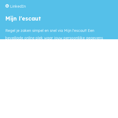
LinkedIn
Mijn l'escaut
Regel je zaken simpel en snel via Mijn l'escaut! Een
beveiligde online plek waar jouw persoonlijke gegevens
staan, en je van alles kunt regelen op een moment dat het
jou uitkomt.
Naar Mijn l'escaut >>
Contact
Op werkdagen is onze balie
tussen 9:00 - 12:00 uur geopend
en we zijn telefonisch bereikbaar tussen 9:00 - 16:00 uur.
Voor
spoedeisende reparatieverzoeken
ook per telefoon 's
avonds en in het weekend.