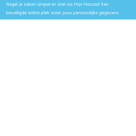
Regel je zaken simpel en snel via Mijn l'escaut! Een
beveiligde online plek waar jouw persoonlijke gegevens
staan, en je van alles kunt regelen op een moment dat het
jou uitkomt.
Naar Mijn l'escaut >>
Contact
Op werkdagen is onze balie
tussen 9:00 - 12:00 uur geopend
en we zijn telefonisch bereikbaar tussen 9:00 - 16:00 uur.
Voor
spoedeisende reparatieverzoeken
ook per telefoon 's
avonds en in het weekend.
Bel: (0118) 42 23 00
Naar contactpagina >>