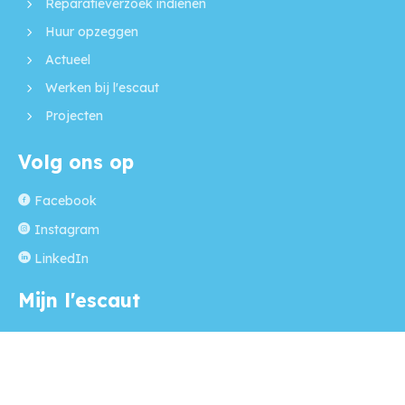
Reparatieverzoek indienen
Huur opzeggen
Actueel
Werken bij l'escaut
Projecten
Volg ons op
Facebook
Instagram
LinkedIn
Mijn l'escaut
Regel je zaken simpel en snel via Mijn l'escaut! Een
beveiligde online plek waar jouw persoonlijke gegevens
staan, en je van alles kunt regelen op een moment dat het