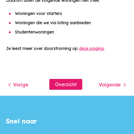
Daarom doen de volgende woningen niet mee:
Woningen voor starters
Woningen die we via loting aanbieden
Studentenwoningen
Je leest meer over doorstroming op
deze pagina
.
Overzicht
Vorige
Volgende
Snel naar
Contactinformatie