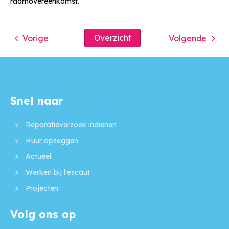
raamovereenkomst.
Overzicht
Vorige
Volgende
Snel naar
Contactinformatie
Reparatieverzoek indienen
Huur opzeggen
Actueel
Werken bij l'escaut
Projecten
Volg ons op