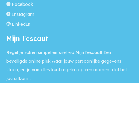
Facebook
Instagram
LinkedIn
Mijn l'escaut
Regel je zaken simpel en snel via Mijn l'escaut! Een
beveiligde online plek waar jouw persoonlijke gegevens
staan, en je van alles kunt regelen op een moment dat het
jou uitkomt.
Naar Mijn l'escaut >>
Contact
Op werkdagen is onze balie
tussen 9:00 - 12:00 uur geopend
en we zijn telefonisch bereikbaar tussen 9:00 - 16:00 uur.