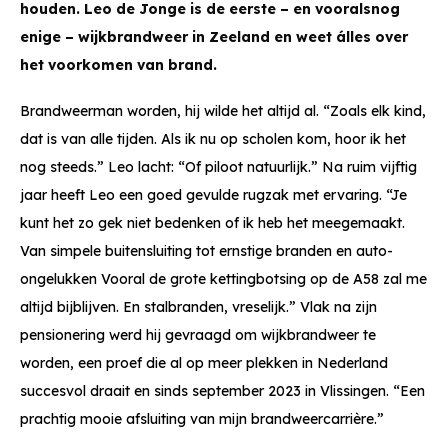
houden. Leo de Jonge is de eerste – en vooralsnog
enige – wijkbrandweer in Zeeland en weet álles over
het voorkomen van brand.
Brandweerman worden, hij wilde het altijd al. “Zoals elk kind,
dat is van alle tijden. Als ik nu op scholen kom, hoor ik het
nog steeds.” Leo lacht: “Of piloot natuurlijk.” Na ruim vijftig
jaar heeft Leo een goed gevulde rugzak met ervaring. “Je
kunt het zo gek niet bedenken of ik heb het meegemaakt.
Van simpele buitensluiting tot ernstige branden en auto-
ongelukken Vooral de grote kettingbotsing op de A58 zal me
altijd bijblijven. En stalbranden, vreselijk.” Vlak na zijn
pensionering werd hij gevraagd om wijkbrandweer te
worden, een proef die al op meer plekken in Nederland
succesvol draait en sinds september 2023 in Vlissingen. “Een
prachtig mooie afsluiting van mijn brandweercarrière.”