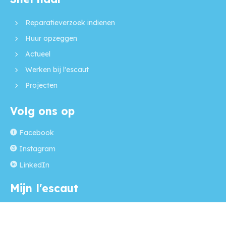
Contactinformatie
Reparatieverzoek indienen
Huur opzeggen
Actueel
Werken bij l'escaut
Projecten
Volg ons op
Facebook
Instagram
LinkedIn
Mijn l'escaut
Regel je zaken simpel en snel via Mijn l'escaut! Een
beveiligde online plek waar jouw persoonlijke gegevens