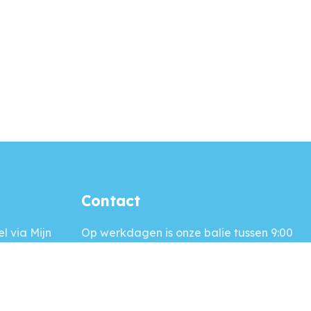
Contact
l via Mijn
Op werkdagen is onze balie
tussen 9:00
ine plek
- 12:00 uur geopend en we zijn
gevens
telefonisch bereikbaar tussen 9:00 -
regelen op
16:00 uur.
komt.
Voor
spoedeisende reparatieverzoeken