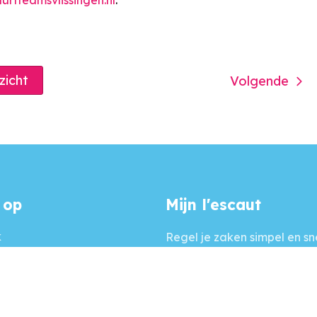
rtteamsvlissingen.nl
.
rzicht
Volgende
 op
Mijn l'escaut
k
Regel je zaken simpel en sne
l'escaut! Een beveiligde onl
m
waar jouw persoonlijke ge
staan, en je van alles kunt 
een moment dat het jou uit