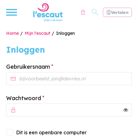
Naar de homepage
Ga naar Hoofd
Vertalen
Home
Mijn l'escaut
Inloggen
Inloggen
Naar hoofdinhoud
Naar hoofdnavigatiemenu
Naar zoeken
Verplicht veld
Gebruikersnaam
*
Verplicht veld
Wachtwoord
*
Toon
Dit is een openbare computer
Inloggen