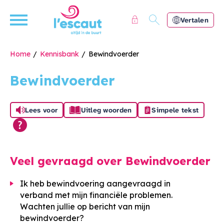
Naar de homepage
Ga naar Hoofd
Vertalen
Home
Kennisbank
Bewindvoerder
Bewindvoerder
Naar hoofdinhoud
Naar hoofdnavigatiemenu
Naar zoeken
Lees voor
Uitleg woorden
Simpele tekst
Veel gevraagd over Bewindvoerder
Ik heb bewindvoering aangevraagd in
verband met mijn financiële problemen.
Wachten jullie op bericht van mijn
bewindvoerder?