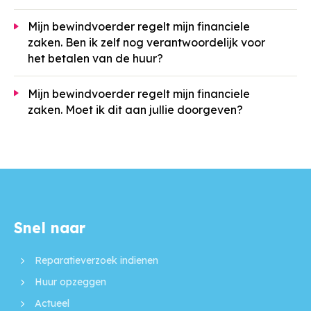
Mijn bewindvoerder regelt mijn financiele
zaken. Ben ik zelf nog verantwoordelijk voor
het betalen van de huur?
Mijn bewindvoerder regelt mijn financiele
zaken. Moet ik dit aan jullie doorgeven?
Snel naar
Contactinformatie
Reparatieverzoek indienen
Huur opzeggen
Actueel