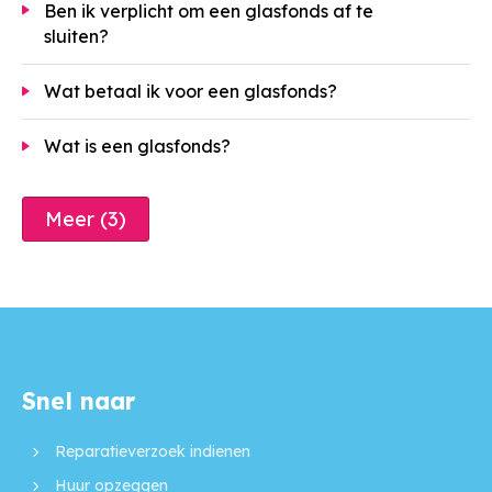
Ben ik verplicht om een glasfonds af te
sluiten?
Wat betaal ik voor een glasfonds?
Wat is een glasfonds?
Meer (3)
Snel naar
Contactinformatie
Reparatieverzoek indienen
Huur opzeggen