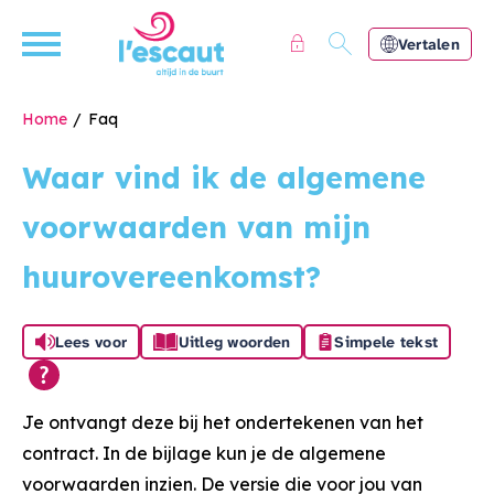
Naar de homepage
Ga naar Hoofd
Vertalen
Home
Faq
Waar vind ik de algemene
Naar hoofdinhoud
Naar hoofdnavigatiemenu
Naar zoeken
voorwaarden van mijn
huurovereenkomst?
Lees voor
Uitleg woorden
Simpele tekst
Algemeen
Je ontvangt deze bij het ondertekenen van het
contract. In de bijlage kun je de algemene
voorwaarden inzien. De versie die voor jou van