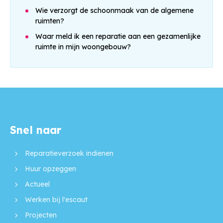
Wie verzorgt de schoonmaak van de algemene
ruimten?
Waar meld ik een reparatie aan een gezamenlijke
ruimte in mijn woongebouw?
Snel naar
Contactinformatie
Reparatieverzoek indienen
Huur opzeggen
Actueel
Werken bij l'escaut
Projecten