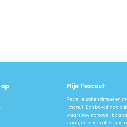
 op
Mijn l'escaut
k
Regel je zaken simpel en sne
l'escaut! Een beveiligde onl
m
waar jouw persoonlijke ge
staan, en je van alles kunt 