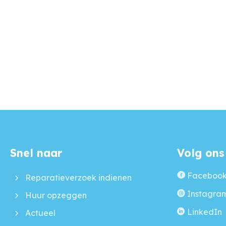
Snel naar
Volg ons
Contactinformatie
Faceboo
Reparatieverzoek indienen
Instagra
Huur opzeggen
LinkedIn
Actueel