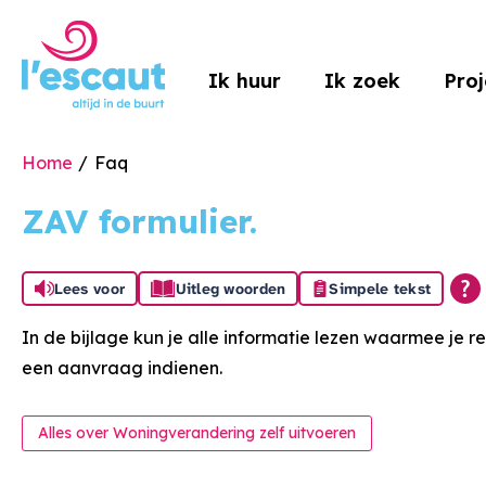
Naar de homepage
Ik huur
Ik zoek
Pro
Home
Faq
Naar hoofdinhoud
Naar hoofdnavigatiemenu
Naar zoeken
ZAV formulier.
Lees voor
Uitleg woorden
Simpele tekst
Algemeen
In de bijlage kun je alle informatie lezen waarmee je r
een aanvraag indienen.
Alles over Woningverandering zelf uitvoeren