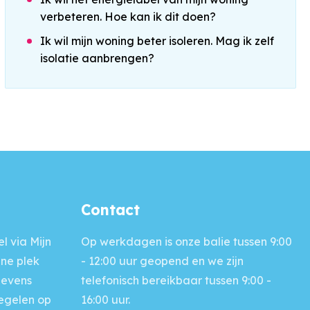
verbeteren. Hoe kan ik dit doen?
Ik wil mijn woning beter isoleren. Mag ik zelf
isolatie aanbrengen?
Contact
l via Mijn
Op werkdagen is onze balie
tussen 9:00
ine plek
- 12:00 uur geopend en we zijn
gevens
telefonisch bereikbaar tussen 9:00 -
regelen op
16:00 uur.