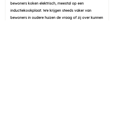
bewoners koken elektrisch, meestal op een
inductiekookplaat. We krijgen steeds vaker van
bewoners in oudere huizen de vraag of zij over kunnen
stappen op elektrisch koken. Kan dat? Waarschijnlijk
wel...
Lees meer